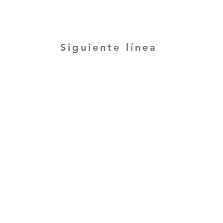
Siguiente línea
diseñado por Elak Project, Agencia creativa |